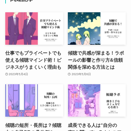
仕事でもプライベートでも
傾聴で共感が深まる！ラポ
使える傾聴マインド術！ビ
ールの影響と作り方&信頼
ジネスがうまくいく理由も
関係を深める方法とは
2023年5月4日
2023年5月6日
傾聴の短所・長所は？傾聴
成長できる人は“自分の